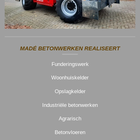
MADÉ BETONWERKEN REALISEERT
Funderingswerk
Woonhuiskelder
Opslagkelder
Industriële betonwerken
Agrarisch
Betonvloeren