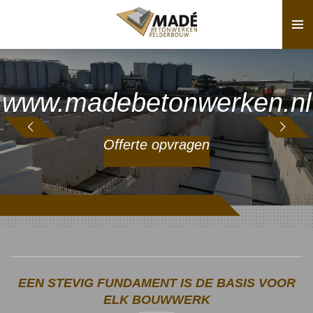
Ga
direct
naar
de
hoofdinhoud
www.madebetonwerken.nl
Offerte opvragen
EEN STEVIG FUNDAMENT IS DE BASIS VOOR
ELK BOUWWERK